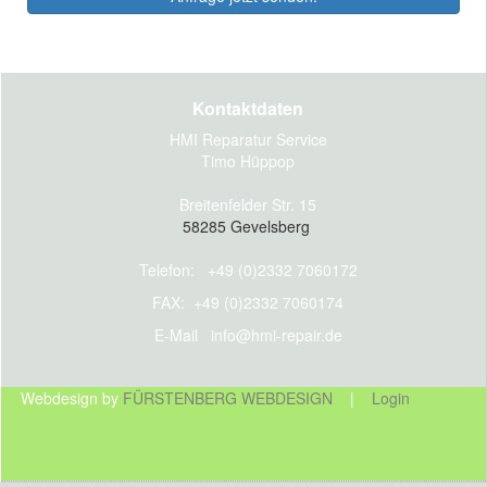
Kontaktdaten
HMI Reparatur Service
Timo Hüppop
Breitenfelder Str. 15
58285 Gevelsberg
Telefon: +49 (0)2332 7060172
FAX: +49 (0)2332 7060174
E-Mail
info@hmi-repair.de
Webdesign by
FÜRSTENBERG WEBDESIGN
|
Login