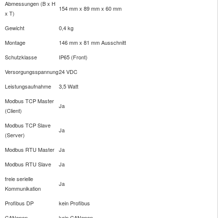
Abmessungen (B x H
154 mm x 89 mm x 60 mm
x T)
Gewicht
0,4 kg
Montage
146 mm x 81 mm Ausschnitt
Schutzklasse
IP65 (Front)
Versorgungsspannung
24 VDC
Leistungsaufnahme
3,5 Watt
Modbus TCP Master
Ja
(Client)
Modbus TCP Slave
Ja
(Server)
Modbus RTU Master
Ja
Modbus RTU Slave
Ja
freie serielle
Ja
Kommunikation
Profibus DP
kein Profibus
CANopen
kein CANopen