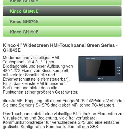
Kinco GL150E
Kinco GH043E
Kinco GH070E
Kinco GH150E
Kinco 4" Widescreen HMI-Touchpanel Green Series -
GH043E
Modernes und vielseitiges HMI
Touchpanel mit 4,3'' / 11 cm
Bilddiagonale und einer Auflösung von
480 * 272 Pixeln von Kinco komplett
mit serieller Schnittstelle und
Ethernetschnittstelle (fernsteuerbar).
Es ist das kleinste HMI in unserem
Sortiment und bietet doch alle
Funktionen seiner größeren Geschwister.
direkte MPI-Kopplung mit einem Endgerät (Point2Point): Verbinden
Sie eine Siemens S7 SPS direkt über MPI (ohne PC-Adapter).
Das Touchpanel bietet eine vielseitige Bibliothek an Elementen zur
Visualisierung und Bedienung, viele frei verfügbare
Kommunikationstreiber für verschiedene SPS und eine einfache
grafische Konfiguration Kommunikation mit den SPS.