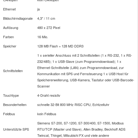
Ethernet
ja
Bildschirmdiagonale
4,3" / 11 cm
Auflösung
480 x 272 Pixel
Farben
16 Mio.
Speicher
128 MB Flash + 128 MD DDR3
1 x serieller Anschluss mit 2 Schnittstellen (1 x RS-232, 1 x RS-
232/485); 1 x USB-Slave (zum Programmdownload); 1 x
Ethernet-Schnittstelle (LAN) zum Programmdownload, zur
Schnittstellen
Kommunikation mit SPS und Fernsteuerung 1 x USB Host für
Speichererweiterung, USB-Kamera, Tastatur oder USB-Barcode-
Scanner
Touchtype
4-Draht resistiv
Besonderheiten
schnelle 32-Bit 800 MHz RISC CPU, Echtzeituhr
Feldbus
kein Feldbus
Siemens S7-200, S7-1200, S7-300/400, S7-1500, Modbus
Unterstützte SPS
RTU/TCP (Master und Slave), Allen Bradley, Beckhoff ADS
Twincat, Thinget, Mitsubishi FX und viele andere