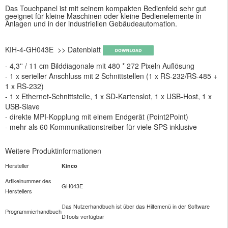
Das Touchpanel ist mit seinem kompakten Bedienfeld sehr gut
geeignet für kleine Maschinen oder kleine Bedienelemente in
Anlagen und in der industriellen Gebäudeautomation.
KIH-4-GH043E >> Datenblatt
- 4,3'' / 11 cm Bilddiagonale mit 480 * 272 Pixeln Auflösung
- 1 x serieller Anschluss mit 2 Schnittstellen (1 x RS-232/RS-485 +
1 x RS-232)
- 1 x Ethernet-Schnittstelle, 1 x SD-Kartenslot, 1 x USB-Host, 1 x
USB-Slave
- direkte MPI-Kopplung mit einem Endgerät (Point2Point)
- mehr als 60 Kommunikationstreiber für viele SPS inklusive
Weitere Produktinformationen
Hersteller
Kinco
Artikelnummer des
GH043E
Herstellers
D
as Nutzerhandbuch ist über das Hilfemenü in der Software
Programmierhandbuch
DTools verfügbar