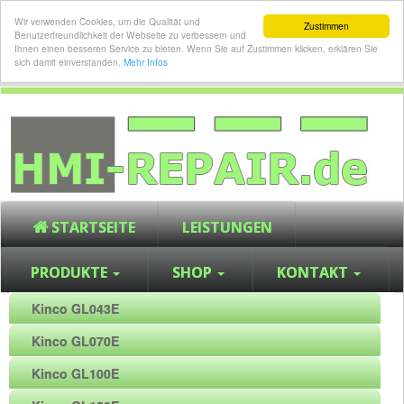
Wir verwenden Cookies, um die Qualität und
Zustimmen
Benutzerfreundlichkeit der Webseite zu verbessern und
Ihnen einen besseren Service zu bieten. Wenn Sie auf Zustimmen klicken, erklären Sie
sich damit einverstanden.
Mehr Infos
STARTSEITE
LEISTUNGEN
PRODUKTE
SHOP
KONTAKT
Kinco GL043E
Kinco GL070E
Kinco GL100E