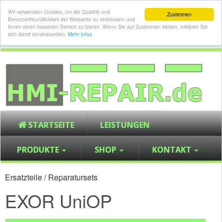
Wir verwenden Cookies, um die Qualität und
Zustimmen
Benutzerfreundlichkeit der Webseite zu verbessern und
Ihnen einen besseren Service zu bieten. Wenn Sie auf Zustimmen klicken, erklären Sie
sich damit einverstanden.
Mehr Infos
STARTSEITE
LEISTUNGEN
PRODUKTE
SHOP
KONTAKT
Ersatzteile / Reparatursets
EXOR UniOP