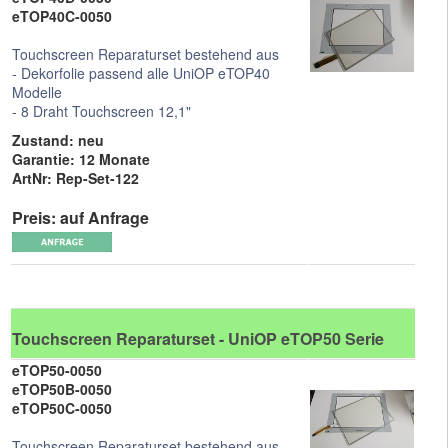
eTOP40C-0050
Touchscreen Reparaturset bestehend aus
- Dekorfolie passend alle UniOP eTOP40
Modelle
- 8 Draht Touchscreen 12,1"
Zustand: neu
Garantie: 12 Monate
ArtNr: Rep-Set-122
Preis: auf Anfrage
Touchscreen Reparaturset - UniOP eTOP50 Serie
eTOP50-0050
eTOP50B-0050
eTOP50C-0050
Touchscreen Reparaturset bestehend aus