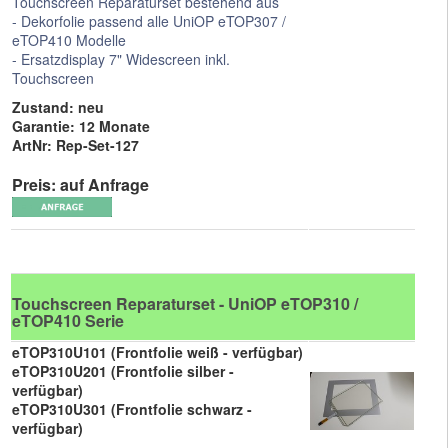
Touchscreen Reparaturset bestehend aus
- Dekorfolie passend alle UniOP eTOP307 /
eTOP410 Modelle
- Ersatzdisplay 7" Widescreen inkl.
Touchscreen
Zustand: neu
Garantie: 12 Monate
ArtNr: Rep-Set-127
Preis: auf Anfrage
Touchscreen Reparaturset - UniOP eTOP310 /
eTOP410 Serie
eTOP310U101 (Frontfolie weiß - verfügbar)
eTOP310U201 (Frontfolie silber -
verfügbar)
eTOP310U301 (Frontfolie schwarz -
verfügbar)