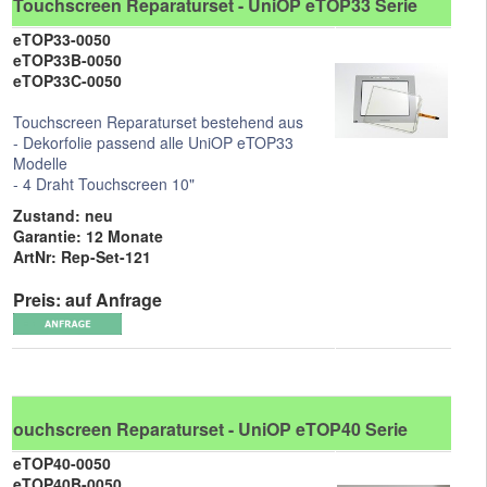
Touchscreen Reparaturset - UniOP eTOP33 Serie
eTOP33-0050
eTOP33B-0050
eTOP33C-0050
Touchscreen Reparaturset bestehend aus
- Dekorfolie passend alle UniOP eTOP33
Modelle
- 4 Draht Touchscreen 10"
Zustand: neu
Garantie: 12 Monate
ArtNr: Rep-Set-121
Preis: auf Anfrage
ouchscreen Reparaturset - UniOP eTOP40 Serie
eTOP40-0050
eTOP40B-0050