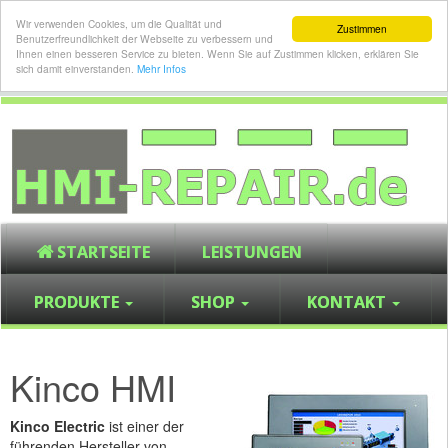
Wir verwenden Cookies, um die Qualität und
Zustimmen
Benutzerfreundlichkeit der Webseite zu verbessern und
Ihnen einen besseren Service zu bieten. Wenn Sie auf Zustimmen klicken, erklären Sie
sich damit einverstanden.
Mehr Infos
STARTSEITE
LEISTUNGEN
PRODUKTE
SHOP
KONTAKT
Kinco HMI
Kinco Electric
ist einer der
führenden Hersteller von