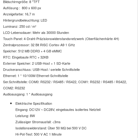
Bildschirmgröße: 8 "TFT
Auflösung : 800 x 600 px
Anzeigefarbe: 16,7 m
Hintergrundbeleuchtung: LED
Luminanz: 250 cd / m²
LCD-Lebensdauer: Mehr als 30000 Stunden
Touch-Panel: 4-Draht-Präzisionswiderstandsnetzwerk (Oberflächenhärte 4H)
Zentralprozessor: 32 Bit RISC Cortex-A9 1 GHz
Speicher: 512 MB DDR3 + 4 GB eMMC
RTC: Eingebaute RTC + 32KB
Externer Speicher: 2 USB-Host + 1 SD-Karte
Druckeranschluss: USB-Host / serielle Schnittstelle
Ethernet: 1 * 10/100M Ethernet-Schnittstelle
Ser.Schnittstelle: COM0: RS232 / RS485 / RS422, COM1: RS232 / RS485 / RS422,
COM2: RS232
Audioausgang: 1 * Audioausgang
Elektrische Spezifikation
Eingang: DC12V ~ DC28V, eingebautes isoliertes Netzteil
Leistung: 8W
Zulässiger Stromausfall: <3ms
Isolationswiderstand: Über 50 MΩ bei 500 V DC
Hi-Pot-Test: 500 V AC 1 Minute