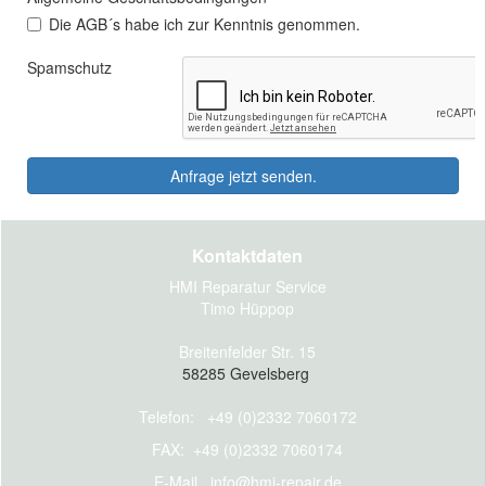
Kontaktdaten
HMI Reparatur Service
Timo Hüppop
Breitenfelder Str. 15
58285 Gevelsberg
Telefon: +49 (0)2332 7060172
FAX: +49 (0)2332 7060174
E-Mail
info@hmi-repair.de