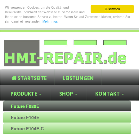
Wir verwenden Cookies, um die Qualität und
Zustimmen
Benutzerfreundlichkeit der Webseite zu verbessern und
Ihnen einen besseren Service zu bieten. Wenn Sie auf Zustimmen klicken, erklären Sie
sich damit einverstanden.
Mehr Infos
STARTSEITE
LEISTUNGEN
PRODUKTE
SHOP
KONTAKT
Future F080E
Future F104E
Future F104E-C